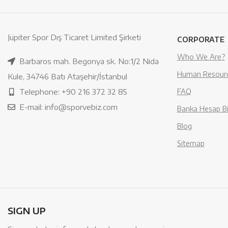
Jüpiter Spor Dış Ticaret Limited Şirketi
CORPORATE
Who We Are?
Barbaros mah. Begonya sk. No:1/2 Nida
Human Resour
Kule, 34746 Batı Ataşehir/İstanbul
Telephone: +90 216 372 32 85
FAQ
E-mail: info@sporvebiz.com
Banka Hesap Bil
Blog
Sitemap
SIGN UP