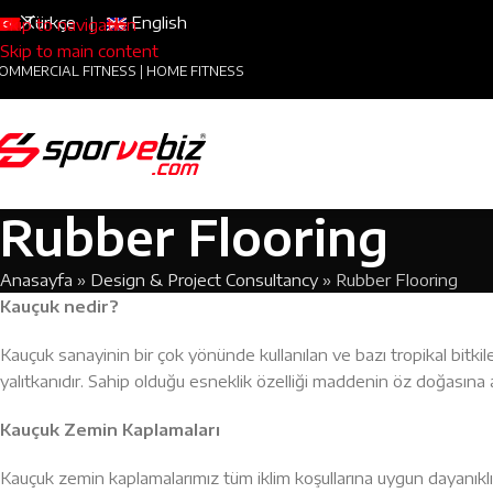
Türkçe
|
English
Skip to navigation
Skip to main content
OMMERCIAL FITNESS
|
HOME FITNESS
Rubber Flooring
Anasayfa
»
Design & Project Consultancy
»
Rubber Flooring
Kauçuk nedir?
Kauçuk sanayinin bir çok yönünde kullanılan ve bazı tropikal bitki
yalıtkanıdır. Sahip olduğu esneklik özelliği maddenin öz doğasına ai
Kauçuk Zemin Kaplamaları
Kauçuk zemin kaplamalarımız tüm iklim koşullarına uygun dayanıklıl