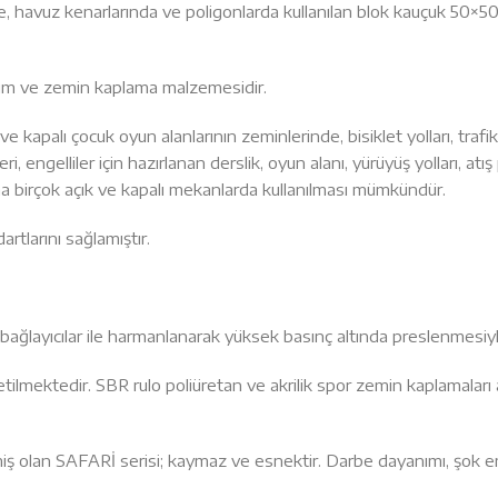
nde, havuz kenarlarında ve poligonlarda kullanılan blok kauçuk 50×5
lıtım ve zemin kaplama malzemesidir.
e kapalı çocuk oyun alanlarının zeminlerinde, bisiklet yolları, trafik
 engelliler için hazırlanan derslik, oyun alanı, yürüyüş yolları, atış
daha birçok açık ve kapalı mekanlarda kullanılması mümkündür.
tlarını sağlamıştır.
ğlayıcılar ile harmanlanarak yüksek basınç altında preslenmesiyle
etilmektedir. SBR rulo poliüretan ve akrilik spor zemin kaplamaları
 olan SAFARİ serisi; kaymaz ve esnektir. Darbe dayanımı, şok emic