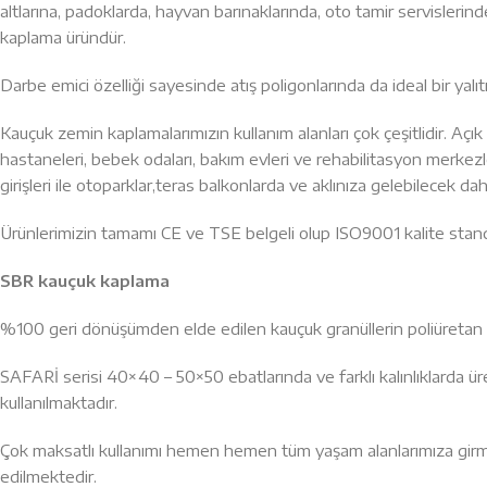
altlarına, padoklarda, hayvan barınaklarında, oto tamir servisleri
kaplama üründür.
Darbe emici özelliği sayesinde atış poligonlarında da ideal bir ya
Kauçuk zemin kaplamalarımızın kullanım alanları çok çeşitlidir. Açık v
hastaneleri, bebek odaları, bakım evleri ve rehabilitasyon merkezleri,
girişleri ile otoparklar,teras balkonlarda ve aklınıza gelebilecek 
Ürünlerimizin tamamı CE ve TSE belgeli olup ISO9001 kalite standar
SBR kauçuk kaplama
%100 geri dönüşümden elde edilen kauçuk granüllerin poliüretan ba
SAFARİ serisi 40×40 – 50×50 ebatlarında ve farklı kalınlıklarda ür
kullanılmaktadır.
Çok maksatlı kullanımı hemen hemen tüm yaşam alanlarımıza girmiş
edilmektedir.