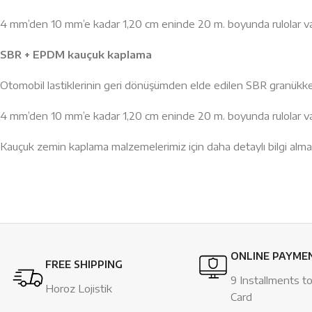
4 mm’den 10 mm’e kadar 1,20 cm eninde 20 m. boyunda rulolar va
SBR + EPDM kauçuk kaplama
Otomobil lastiklerinin geri dönüşümden elde edilen SBR granükkerin 
4 mm’den 10 mm’e kadar 1,20 cm eninde 20 m. boyunda rulolar va
Kauçuk zemin kaplama malzemelerimiz için daha detaylı bilgi alma
ONLINE PAYME
FREE SHIPPING
9 Installments to
Horoz Lojistik
Card