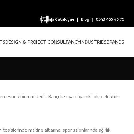
0
items
|
Catalogue
|
Blog
|
0543 455 45 75
NTS
DESIGN & PROJECT CONSULTANCY
INDUSTRIES
BRANDS
len esnek bir maddedir. Kauçuk suya dayanıklı olup elektrik
esislerinde makine altlarına, spor salonlarında ağırlık