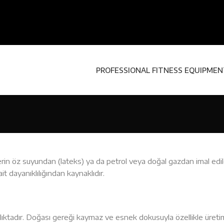
PROFESSIONAL FITNESS EQUIPME
lerin öz suyundan (lateks) ya da petrol veya doğal gazdan imal edi
t dayanıklılığından kaynaklıdır.
ıktadır. Doğası gereği kaymaz ve esnek dokusuyla özellikle üretim t