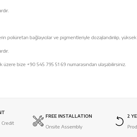
rdır.
poliüretan bağlayıcılar ve pigmentleriyle dozajlandırılıp, yüksek ıs
rdır.
k üzere bize +90 545 795 51 69 numarasından ulaşabilirsiniz.
NT
FREE INSTALLATION
2 Y
 Credit
Onsite Assembly
Prod