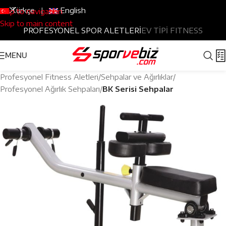
Türkçe
|
English
Skip to navigation
Skip to main content
PROFESYONEL SPOR ALETLERİ
EV TİPİ FITNESS
MENU
Profesyonel Fitness Aletleri
Sehpalar ve Ağırlıklar
Profesyonel Ağırlık Sehpaları
BK Serisi Sehpalar