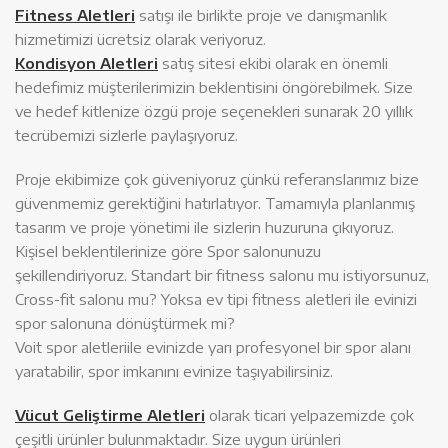
Fitness Aletleri
satışı ile birlikte proje ve danışmanlık
hizmetimizi ücretsiz olarak veriyoruz.
Kondisyon Aletleri
satış sitesi ekibi olarak en önemli
hedefimiz müşterilerimizin beklentisini öngörebilmek. Size
ve hedef kitlenize özgü proje seçenekleri sunarak 20 yıllık
tecrübemizi sizlerle paylaşıyoruz.
Proje ekibimize çok güveniyoruz çünkü referanslarımız bize
güvenmemiz gerektiğini hatırlatıyor. Tamamıyla planlanmış
tasarım ve proje yönetimi ile sizlerin huzuruna çıkıyoruz.
Kişisel beklentilerinize göre Spor salonunuzu
şekillendiriyoruz. Standart bir fitness salonu mu istiyorsunuz,
Cross-fit salonu mu? Yoksa ev tipi fitness aletleri ile evinizi
spor salonuna dönüştürmek mi?
Voit spor aletleriile evinizde yarı profesyonel bir spor alanı
yaratabilir, spor imkanını evinize taşıyabilirsiniz.
Vücut Geliştirme Aletleri
olarak ticari yelpazemizde çok
çeşitli ürünler bulunmaktadır. Size uygun ürünleri