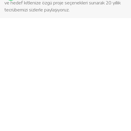
ve hedef kitlenize özgü proje seçenekleri sunarak 20 yıllık
tecrübemizi sizlerle paylaşıyoruz.
Proje ekibimize çok güveniyoruz çünkü referanslarımız bize
güvenmemiz gerektiğini hatırlatıyor. Tamamıyla planlanmış
tasarım ve proje yönetimi ile sizlerin huzuruna çıkıyoruz.
Kişisel beklentilerinize göre Spor salonunuzu
şekillendiriyoruz. Standart bir fitness salonu mu istiyorsunuz,
Cross-fit salonu mu? Yoksa ev tipi fitness aletleri ile evinizi
spor salonuna dönüştürmek mi?
Voit spor aletleriile evinizde yarı profesyonel bir spor alanı
yaratabilir, spor imkanını evinize taşıyabilirsiniz.
Vücut Geliştirme Aletleri
olarak ticari yelpazemizde çok
çeşitli ürünler bulunmaktadır. Size uygun ürünleri
bulabilmemiz telefon numaralarımızdan bize her an
ulaşabilirsiniz.
Spor ve Fitness aletleri
satış sitesi