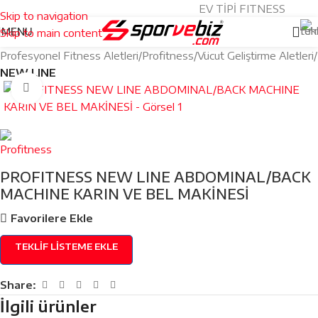
PROFESYONEL SPOR ALETLERİ
EV TİPİ FITNESS
Türkçe
|
English
Skip to navigation
MENU
Skip to main content
Profesyonel Fitness Aletleri
Profitness
Vücut Geliştirme Aletleri
NEW LINE
Click to enlarge
PROFITNESS NEW LINE ABDOMINAL/BACK
MACHINE KARIN VE BEL MAKİNESİ
Favorilere Ekle
TEKLIF LISTEME EKLE
Share:
İlgili ürünler