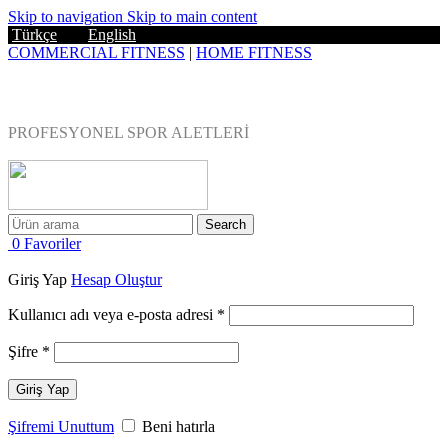
Skip to navigation
Skip to main content
Türkçe
|
English
COMMERCIAL FITNESS
|
HOME FITNESS
Blog
|
0543 455 45 75
PROFESYONEL SPOR ALETLERİ
EV TİPİ FITNESS
Search
0
Favoriler
Giriş Yap
Hesap Oluştur
Gerekli
Kullanıcı adı veya e-posta adresi
*
Gerekli
Şifre
*
Giriş Yap
Şifremi Unuttum
Beni hatırla