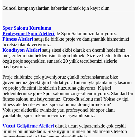
Güncel kampanyalardan haberdar olmak için kayıt olun
Spor Salonu Kurulumu
Profesyonel Spor Aletleri
ile Spor Salonunuzu kuruyoruz.
Fitness Aletleri
satışı ile birlikte proje ve danışmanlık hizmetimizi
ücretsiz olarak veriyoruz.
Kondisyon Aletleri
satış sitesi ekibi olarak en önemli hedefimiz
müşterilerimizin beklentisini öngörebilmek. Size ve hedef kitlenize
özgü proje seçenekleri sunarak 20 yıllık tecrübemizi sizlerle
paylaşıyoruz.
Proje ekibimize çok güveniyoruz çünkü referanslarımız bize
güvenmemiz gerektiğini hatırlatıyor. Tamamıyla planlanmış tasarım
ve proje yönetimi ile sizlerin huzuruna çıkıyoruz. Kişisel
beklentilerinize göre Spor salonunuzu şekillendiriyoruz. Standart bir
fitness salonu mu istiyorsunuz, Cross-fit salonu mu? Yoksa ev tipi
fitness aletleri ile evinizi spor salonuna dönüştürmek mi?
Voit spor aletleriile evinizde yarı profesyonel bir spor alanı
yaratabilir, spor imkanını evinize taşıyabilirsiniz.
Vücut Geliştirme Aletleri
olarak ticari yelpazemizde çok çeşitli
ürünler bulunmaktadır. Size uygun ürünleri bulabilmemiz telefon
numaralarımızdan bize her an ulaşabilirsiniz.