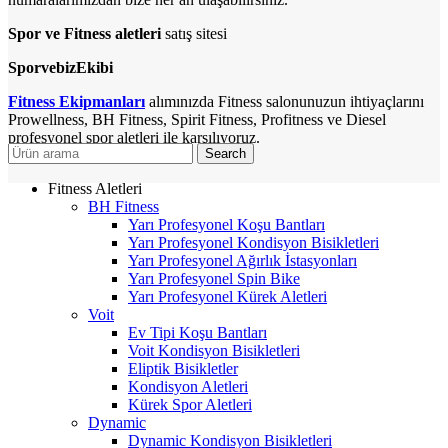
Spor ve Fitness aletleri
satış sitesi
SporvebizEkibi
Fitness Ekipmanları
alımınızda Fitness salonunuzun ihtiyaçlarını
Prowellness, BH Fitness, Spirit Fitness, Profitness ve Diesel
profesyonel spor aletleri ile karşılıyoruz.
Search
Fitness Aletleri
BH Fitness
Yarı Profesyonel Koşu Bantları
Yarı Profesyonel Kondisyon Bisikletleri
Yarı Profesyonel Ağırlık İstasyonları
Yarı Profesyonel Spin Bike
Yarı Profesyonel Kürek Aletleri
Voit
Ev Tipi Koşu Bantları
Voit Kondisyon Bisikletleri
Eliptik Bisikletler
Kondisyon Aletleri
Kürek Spor Aletleri
Dynamic
Dynamic Kondisyon Bisikletleri