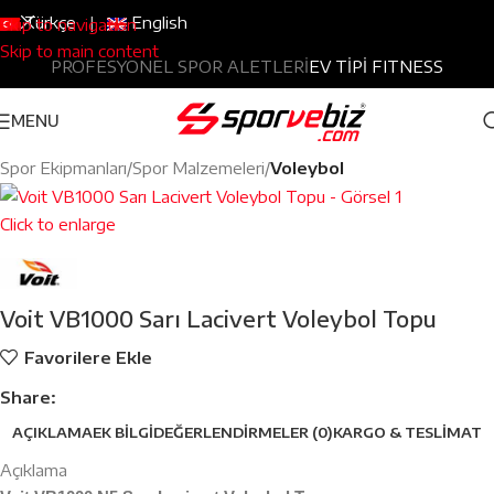
Türkçe
|
English
Skip to navigation
Skip to main content
PROFESYONEL SPOR ALETLERİ
EV TİPİ FITNESS
MENU
Spor Ekipmanları
Spor Malzemeleri
Voleybol
Click to enlarge
Voit VB1000 Sarı Lacivert Voleybol Topu
Favorilere Ekle
Share:
AÇIKLAMA
EK BILGI
DEĞERLENDIRMELER (0)
KARGO & TESLIMAT
Açıklama