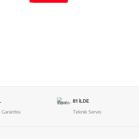
VO
D
L
81 İLDE
 Garantisi
Teknik Servis