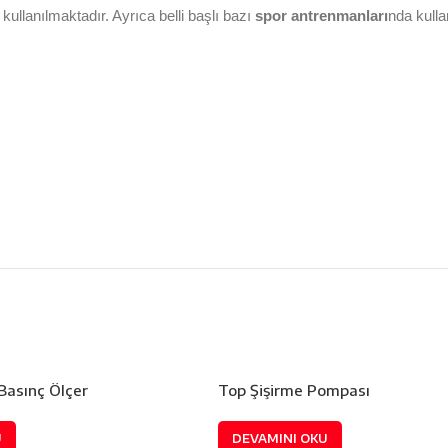
 kullanılmaktadır. Ayrıca belli başlı bazı
spor
antrenmanları
nda kulla
Basınç Ölçer
Top Şişirme Pompası
U
DEVAMINI OKU