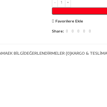
Favorilere Ekle
Share:
AMA
EK BILGI
DEĞERLENDIRMELER (0)
KARGO & TESLIM