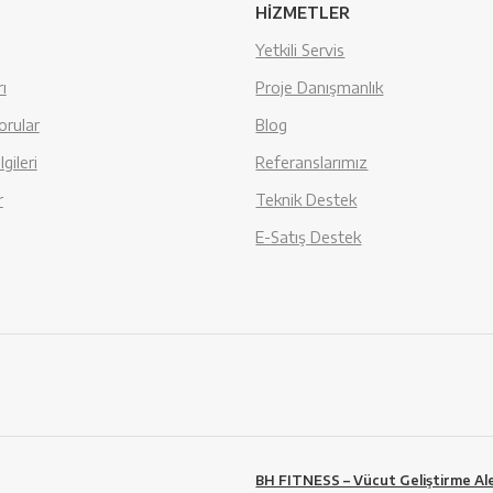
HİZMETLER
Yetkili Servis
ı
Proje Danışmanlık
orular
Blog
gileri
Referanslarımız
r
Teknik Destek
E-Satış Destek
BH FITNESS – Vücut Geliştirme Ale