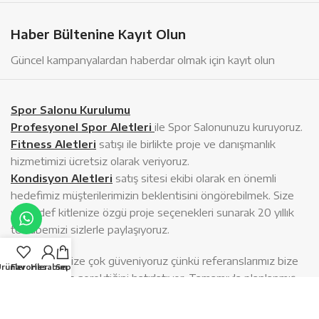
Haber Bültenine Kayıt Olun
Güncel kampanyalardan haberdar olmak için kayıt olun
Spor Salonu Kurulumu
Profesyonel Spor Aletleri
ile Spor Salonunuzu kuruyoruz.
Fitness Aletleri
satışı ile birlikte proje ve danışmanlık
hizmetimizi ücretsiz olarak veriyoruz.
Kondisyon Aletleri
satış sitesi ekibi olarak en önemli
hedefimiz müşterilerimizin beklentisini öngörebilmek. Size
ve hedef kitlenize özgü proje seçenekleri sunarak 20 yıllık
tecrübemizi sizlerle paylaşıyoruz.
Proje ekibimize çok güveniyoruz çünkü referanslarımız bize
rünler
Favoriler
Hesabım
Sepet
güvenmemiz gerektiğini hatırlatıyor. Tamamıyla planlanmış
tasarım ve proje yönetimi ile sizlerin huzuruna çıkıyoruz.
Kişisel beklentilerinize göre Spor salonunuzu