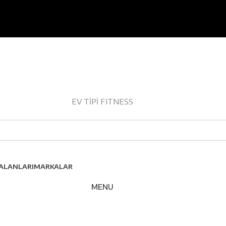
PROFESYONEL SPOR ALETLERİ
EV TİPİ FITNESS
ALANLARI
MARKALAR
MENU