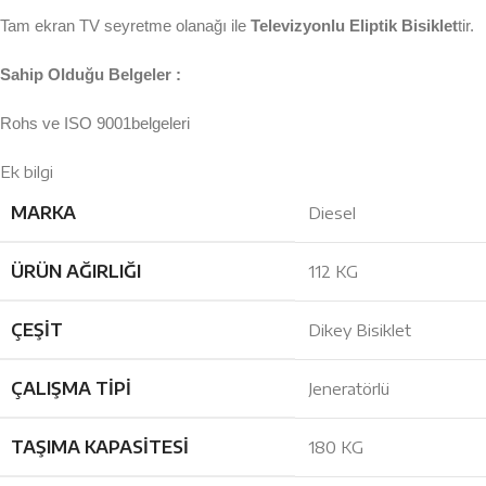
Tam ekran TV seyretme olanağı ile
Televizyonlu Eliptik Bisiklet
tir.
Sahip Olduğu Belgeler :
Rohs ve ISO 9001belgeleri
Ek bilgi
MARKA
Diesel
ÜRÜN AĞIRLIĞI
112 KG
ÇEŞIT
Dikey Bisiklet
ÇALIŞMA TIPI
Jeneratörlü
TAŞIMA KAPASITESI
180 KG