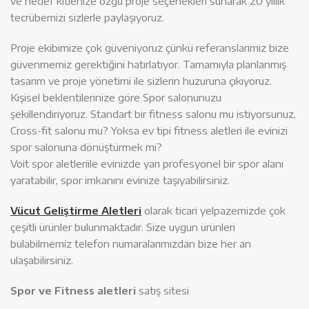
ve hedef kitlenize özgü proje seçenekleri sunarak 20 yıllık
tecrübemizi sizlerle paylaşıyoruz.
Proje ekibimize çok güveniyoruz çünkü referanslarımız bize
güvenmemiz gerektiğini hatırlatıyor. Tamamıyla planlanmış
tasarım ve proje yönetimi ile sizlerin huzuruna çıkıyoruz.
Kişisel beklentilerinize göre Spor salonunuzu
şekillendiriyoruz. Standart bir fitness salonu mu istiyorsunuz,
Cross-fit salonu mu? Yoksa ev tipi fitness aletleri ile evinizi
spor salonuna dönüştürmek mi?
Voit spor aletleriile evinizde yarı profesyonel bir spor alanı
yaratabilir, spor imkanını evinize taşıyabilirsiniz.
Vücut Geliştirme Aletleri
olarak ticari yelpazemizde çok
çeşitli ürünler bulunmaktadır. Size uygun ürünleri
bulabilmemiz telefon numaralarımızdan bize her an
ulaşabilirsiniz.
Spor ve Fitness aletleri
satış sitesi