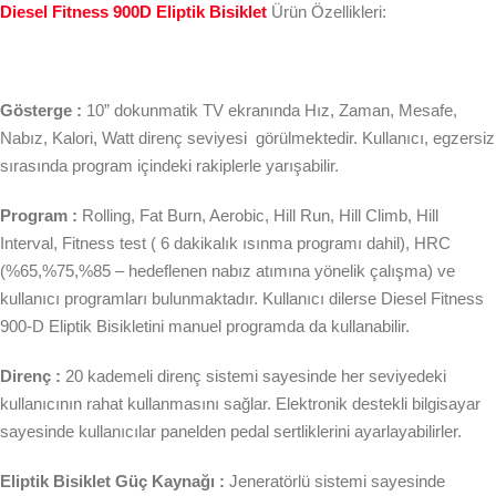
Diesel Fitness 900D Eliptik Bisiklet
Ürün Özellikleri:
Gösterge :
10” dokunmatik TV ekranında Hız, Zaman, Mesafe,
Nabız, Kalori, Watt direnç seviyesi görülmektedir.
Kullanıcı, egzersiz
sırasında program içindeki rakiplerle yarışabilir.
Program :
Rolling, Fat Burn, Aerobic, Hill Run, Hill Climb, Hill
Interval, Fitness test ( 6 dakikalık ısınma programı dahil), HRC
(%65,%75,%85 – hedeflenen nabız atımına yönelik çalışma) ve
kullanıcı programları bulunmaktadır. Kullanıcı dilerse Diesel Fitness
900-D Eliptik Bisikletini manuel programda da kullanabilir.
Direnç :
20 kademeli direnç sistemi sayesinde her seviyedeki
kullanıcının rahat kullanmasını sağlar. Elektronik destekli bilgisayar
sayesinde kullanıcılar panelden pedal sertliklerini ayarlayabilirler.
Eliptik Bisiklet Güç Kaynağı :
Jeneratörlü sistemi sayesinde