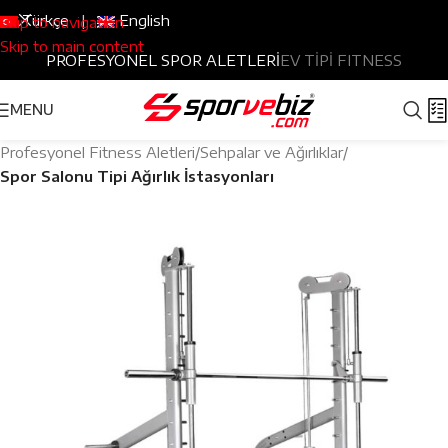
Türkçe
|
English
Skip to navigation
Skip to main content
PROFESYONEL SPOR ALETLERİ
EV TİPİ FITNESS
MENU
Profesyonel Fitness Aletleri
Sehpalar ve Ağırlıklar
Spor Salonu Tipi Ağırlık İstasyonları