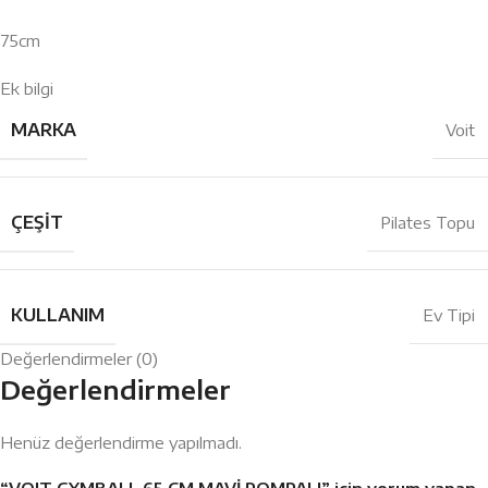
75cm
Ek bilgi
MARKA
Voit
ÇEŞIT
Pilates Topu
KULLANIM
Ev Tipi
Değerlendirmeler (0)
Değerlendirmeler
Henüz değerlendirme yapılmadı.
“VOIT GYMBALL 65 CM MAVİ POMPALI” için yorum yapan