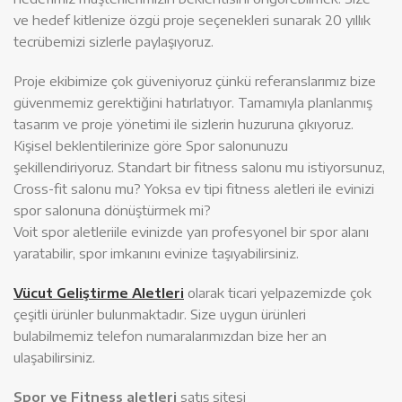
ve hedef kitlenize özgü proje seçenekleri sunarak 20 yıllık
tecrübemizi sizlerle paylaşıyoruz.
Proje ekibimize çok güveniyoruz çünkü referanslarımız bize
güvenmemiz gerektiğini hatırlatıyor. Tamamıyla planlanmış
tasarım ve proje yönetimi ile sizlerin huzuruna çıkıyoruz.
Kişisel beklentilerinize göre Spor salonunuzu
şekillendiriyoruz. Standart bir fitness salonu mu istiyorsunuz,
Cross-fit salonu mu? Yoksa ev tipi fitness aletleri ile evinizi
spor salonuna dönüştürmek mi?
Voit spor aletleriile evinizde yarı profesyonel bir spor alanı
yaratabilir, spor imkanını evinize taşıyabilirsiniz.
Vücut Geliştirme Aletleri
olarak ticari yelpazemizde çok
çeşitli ürünler bulunmaktadır. Size uygun ürünleri
bulabilmemiz telefon numaralarımızdan bize her an
ulaşabilirsiniz.
Spor ve Fitness aletleri
satış sitesi