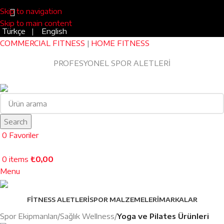
Skip to navigation
Skip to main content
Türkçe
|
English
COMMERCIAL FITNESS
|
HOME FITNESS
Blog
|
0543 455 45 75
PROFESYONEL SPOR ALETLERİ
EV TİPİ FITNESS
Search
0
Favoriler
0
items
₺
0,00
Menu
FITNESS ALETLERI
SPOR MALZEMELERI
MARKALAR
Spor Ekipmanları
Sağlık Wellness
Yoga ve Pilates Ürünleri