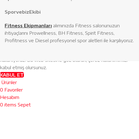
SporvebizEkibi
Fitness Ekipmanları
alımınızda Fitness salonunuzun
ihtiyaçlarını Prowellness, BH Fitness, Spirit Fitness,
Profitness ve Diesel profesyonel spor aletleri ile karşılıyoruz.
Web sitemizdeki deneyiminizi geliştirmek için çerezler
kullanıyoruz.
Bu web sitesine göz atarak, çerez kullanımımızı
kabul etmiş olursunuz.
KABUL ET
Ürünler
0
Favoriler
Hesabım
0
items
Sepet