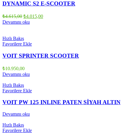
DYNAMIC S2 E-SCOOTER
Orijinal
Şu
₺
4.615,00
₺
4.015,00
fiyat:
andaki
Devamını oku
fiyat:
₺4.615,00.
₺4.015,00.
Hızlı Bakış
Favorilere Ekle
VOIT SPRINTER SCOOTER
₺
10.950,00
Devamını oku
Hızlı Bakış
Favorilere Ekle
VOIT PW 125 INLINE PATEN SİYAH ALTIN
Devamını oku
Hızlı Bakış
Favorilere Ekle