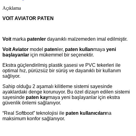
Açıklama
VOIT AVIATOR PATEN
Voit
marka
patenler
dayanıklı malzemeden imal edilmiştir.
Voit Aviator
model
paten
ler,
paten kullan
maya
yeni
başlayanlar
için mükemmel bir seçenektir.
Ekstra güçlendirilmiş plastik şasesi ve PVC tekerleri ile
optimal hız, pürüzsüz bir sürüş ve dayanıklı bir kullanım
sağlıyor.
Sahip olduğu 2 aşamalı kilitleme sistemi sayesinde
ayaklardaki denge korunuyor. Bu özel dizayn edilen sistemi
sayesinde
paten kay
maya yeni başlayanlar için ekstra
güvenlik önlemi sağlanıyor.
“Real Softboot” teknolojisi ile
paten kullanıcıları
na
maksimum konfor sağlanıyor.