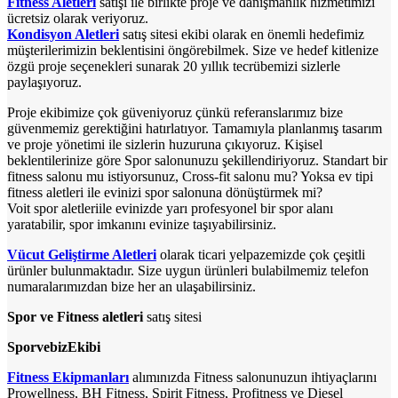
Fitness Aletleri
satışı ile birlikte proje ve danışmanlık hizmetimizi
ücretsiz olarak veriyoruz.
Kondisyon Aletleri
satış sitesi ekibi olarak en önemli hedefimiz
müşterilerimizin beklentisini öngörebilmek. Size ve hedef kitlenize
özgü proje seçenekleri sunarak 20 yıllık tecrübemizi sizlerle
paylaşıyoruz.
Proje ekibimize çok güveniyoruz çünkü referanslarımız bize
güvenmemiz gerektiğini hatırlatıyor. Tamamıyla planlanmış tasarım
ve proje yönetimi ile sizlerin huzuruna çıkıyoruz. Kişisel
beklentilerinize göre Spor salonunuzu şekillendiriyoruz. Standart bir
fitness salonu mu istiyorsunuz, Cross-fit salonu mu? Yoksa ev tipi
fitness aletleri ile evinizi spor salonuna dönüştürmek mi?
Voit spor aletleriile evinizde yarı profesyonel bir spor alanı
yaratabilir, spor imkanını evinize taşıyabilirsiniz.
Vücut Geliştirme Aletleri
olarak ticari yelpazemizde çok çeşitli
ürünler bulunmaktadır. Size uygun ürünleri bulabilmemiz telefon
numaralarımızdan bize her an ulaşabilirsiniz.
Spor ve Fitness aletleri
satış sitesi
SporvebizEkibi
Fitness Ekipmanları
alımınızda Fitness salonunuzun ihtiyaçlarını
Prowellness, BH Fitness, Spirit Fitness, Profitness ve Diesel