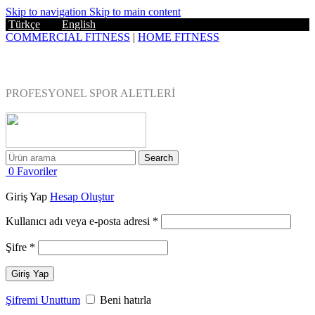
Skip to navigation
Skip to main content
Türkçe
|
English
COMMERCIAL FITNESS
|
HOME FITNESS
Blog
|
0543 455 45 75
PROFESYONEL SPOR ALETLERİ
EV TİPİ FITNESS
Search
0
Favoriler
Giriş Yap
Hesap Oluştur
Gerekli
Kullanıcı adı veya e-posta adresi
*
Gerekli
Şifre
*
Giriş Yap
Şifremi Unuttum
Beni hatırla