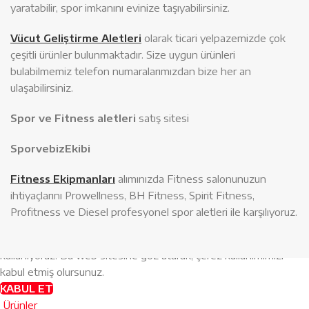
yaratabilir, spor imkanını evinize taşıyabilirsiniz.
Vücut Geliştirme Aletleri
olarak ticari yelpazemizde çok
çeşitli ürünler bulunmaktadır. Size uygun ürünleri
bulabilmemiz telefon numaralarımızdan bize her an
ulaşabilirsiniz.
Spor ve Fitness aletleri
satış sitesi
SporvebizEkibi
Fitness Ekipmanları
alımınızda Fitness salonunuzun
ihtiyaçlarını Prowellness, BH Fitness, Spirit Fitness,
Profitness ve Diesel profesyonel spor aletleri ile karşılıyoruz.
Web sitemizdeki deneyiminizi geliştirmek için çerezler
kullanıyoruz.
Bu web sitesine göz atarak, çerez kullanımımızı
kabul etmiş olursunuz.
KABUL ET
Ürünler