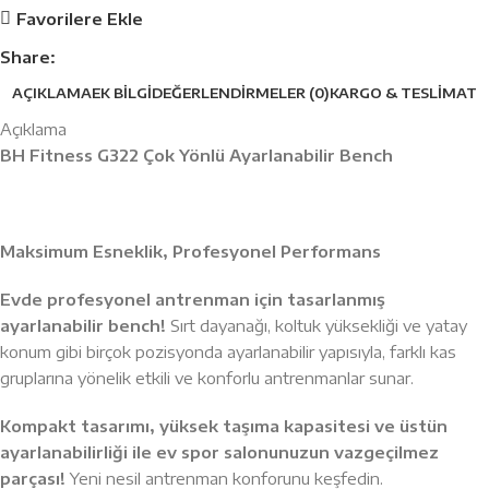
Favorilere Ekle
Share:
AÇIKLAMA
EK BILGI
DEĞERLENDIRMELER (0)
KARGO & TESLIMAT
Açıklama
BH Fitness G322 Çok Yönlü Ayarlanabilir Bench
Maksimum Esneklik, Profesyonel Performans
Evde profesyonel antrenman için tasarlanmış
ayarlanabilir bench!
Sırt dayanağı, koltuk yüksekliği ve yatay
konum gibi birçok pozisyonda ayarlanabilir yapısıyla, farklı kas
gruplarına yönelik etkili ve konforlu antrenmanlar sunar.
Kompakt tasarımı, yüksek taşıma kapasitesi ve üstün
ayarlanabilirliği ile ev spor salonunuzun vazgeçilmez
parçası!
Yeni nesil antrenman konforunu keşfedin.