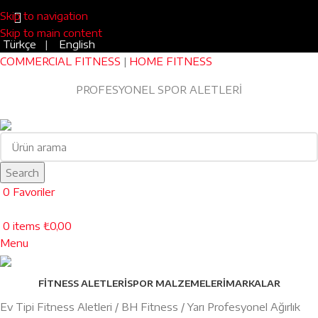
Skip to navigation
Skip to main content
Türkçe
|
English
COMMERCIAL FITNESS
|
HOME FITNESS
Blog
|
0543 455 45 75
PROFESYONEL SPOR ALETLERİ
EV TİPİ FITNESS
Search
0
Favoriler
0
items
₺
0,00
Menu
FITNESS ALETLERI
SPOR MALZEMELERI
MARKALAR
Ev Tipi Fitness Aletleri
BH Fitness
Yarı Profesyonel Ağırlık