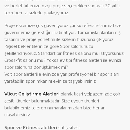
ve hedef kitlenize özgü proje seçenekleri sunarak 20 yıllık
tecrübemizi sizlerle paylaşıyoruz.
Proje ekibimize çok güveniyoruz çünkü referanslarımız bize
güvenmemiz gerektiğini hatırlatıyor. Tamamıyla planlanmış
tasarım ve proje yönetimi ile sizlerin huzuruna çıkıyoruz.
Kişisel beklentilerinize göre Spor salonunuzu
şekillendiriyoruz. Standart bir fitness salonu mu istiyorsunuz,
Cross-fit salonu mu? Yoksa ev tipi fitness aletleri ile evinizi
spor salonuna dönüştürmek mi?
Voit spor aletleriile evinizde yarı profesyonel bir spor alanı
yaratabilir, spor imkanını evinize taşıyabilirsiniz.
Vücut Geliştirme Aletleri
olarak ticari yelpazemizde çok
çeşitli ürünler bulunmaktadır. Size uygun ürünleri
bulabilmemiz telefon numaralarımızdan bize her an
ulaşabilirsiniz.
Spor ve Fitness aletleri
satış sitesi