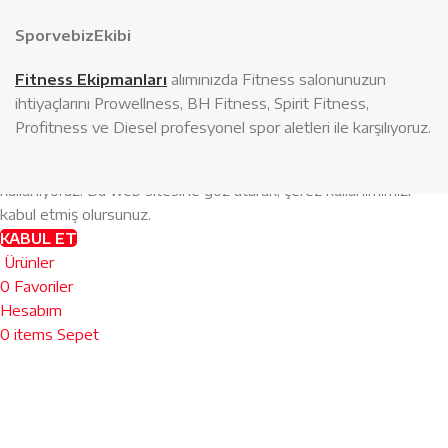
SporvebizEkibi
Fitness Ekipmanları
alımınızda Fitness salonunuzun
ihtiyaçlarını Prowellness, BH Fitness, Spirit Fitness,
Profitness ve Diesel profesyonel spor aletleri ile karşılıyoruz.
Web sitemizdeki deneyiminizi geliştirmek için çerezler
kullanıyoruz.
Bu web sitesine göz atarak, çerez kullanımımızı
kabul etmiş olursunuz.
KABUL ET
Ürünler
0
Favoriler
Hesabım
0
items
Sepet