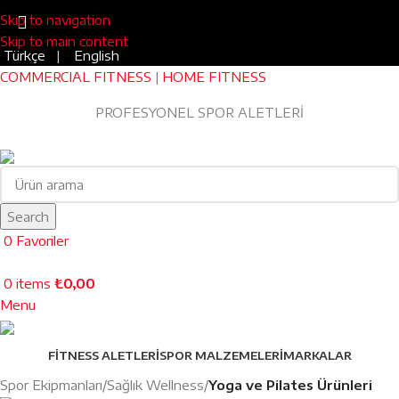
Skip to navigation
Skip to main content
Türkçe
|
English
COMMERCIAL FITNESS
|
HOME FITNESS
Blog
|
0543 455 45 75
PROFESYONEL SPOR ALETLERİ
EV TİPİ FITNESS
Search
0
Favoriler
0
items
₺
0,00
Menu
FITNESS ALETLERI
SPOR MALZEMELERI
MARKALAR
Spor Ekipmanları
Sağlık Wellness
Yoga ve Pilates Ürünleri